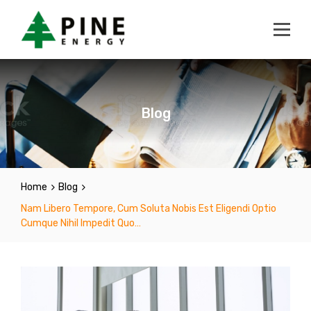
Blog
Home
Blog
Nam Libero Tempore, Cum Soluta Nobis Est Eligendi Optio
Cumque Nihil Impedit Quo…