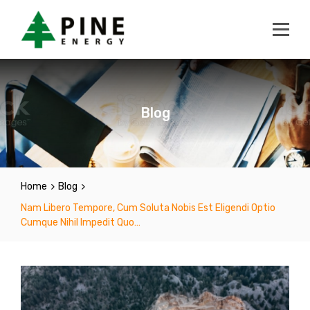
Blog
Home
Blog
Nam Libero Tempore, Cum Soluta Nobis Est Eligendi Optio
Cumque Nihil Impedit Quo…